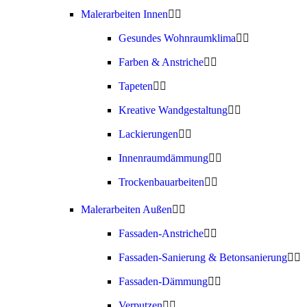
Malerarbeiten Innen
Gesundes Wohnraumklima
Farben & Anstriche
Tapeten
Kreative Wandgestaltung
Lackierungen
Innenraumdämmung
Trockenbauarbeiten
Malerarbeiten Außen
Fassaden-Anstriche
Fassaden-Sanierung & Betonsanierung
Fassaden-Dämmung
Verputzen