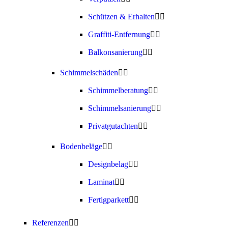
Schützen & Erhalten
Graffiti-Entfernung
Balkonsanierung
Schimmelschäden
Schimmelberatung
Schimmelsanierung
Privatgutachten
Bodenbeläge
Designbelag
Laminat
Fertigparkett
Referenzen