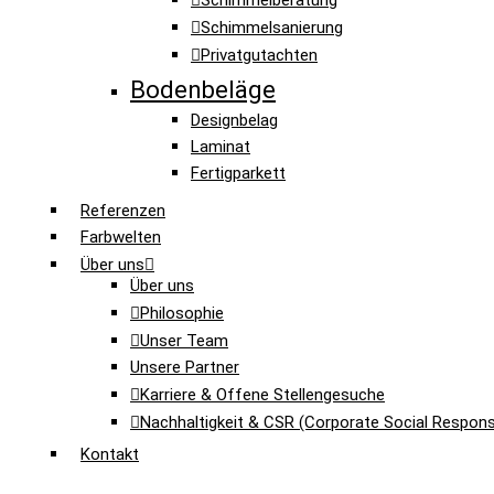
Schimmelberatung
Schimmelsanierung
Privatgutachten
Bodenbeläge
Designbelag
Laminat
Fertigparkett
Referenzen
Farbwelten
Über uns
Über uns
Philosophie
Unser Team
Unsere Partner
Karriere & Offene Stellengesuche
Nachhaltigkeit & CSR (Corporate Social Responsib
Kontakt