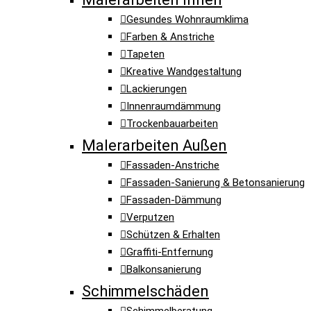
Gesundes Wohnraumklima
Farben & Anstriche
Tapeten
Kreative Wandgestaltung
Lackierungen
Innenraumdämmung
Trockenbauarbeiten
Malerarbeiten Außen
Fassaden-Anstriche
Fassaden-Sanierung & Betonsanierung
Fassaden-Dämmung
Verputzen
Schützen & Erhalten
Graffiti-Entfernung
Balkonsanierung
Schimmelschäden