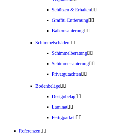
Schützen & Erhalten
Graffiti-Entfernung
Balkonsanierung
Schimmelschäden
Schimmelberatung
Schimmelsanierung
Privatgutachten
Bodenbeläge
Designbelag
Laminat
Fertigparkett
Referenzen