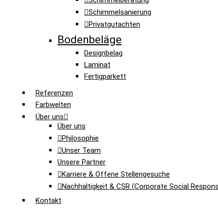
Schimmelberatung
Schimmelsanierung
Privatgutachten
Bodenbeläge
Designbelag
Laminat
Fertigparkett
Referenzen
Farbwelten
Über uns
Über uns
Philosophie
Unser Team
Unsere Partner
Karriere & Offene Stellengesuche
Nachhaltigkeit & CSR (Corporate Social Responsib
Kontakt