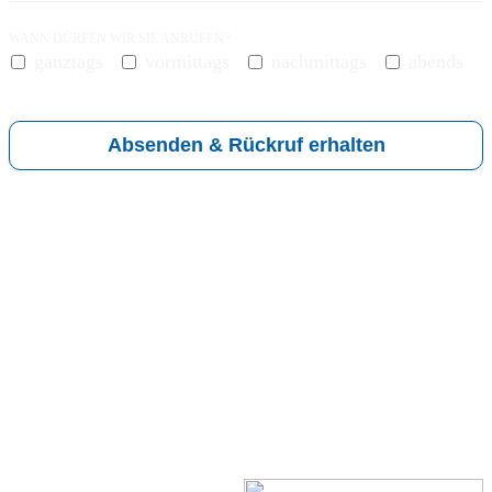
WANN DÜRFEN WIR SIE ANRUFEN?
ganztags
vormittags
nachmittags
abends
BUSINESS
EMAIL
*
Absenden & Rückruf erhalten