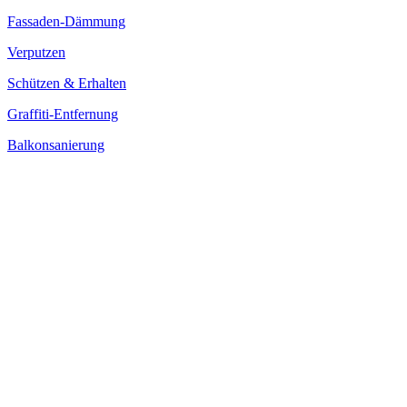
Fassaden-Dämmung
Verputzen
Schützen & Erhalten
Graffiti-Entfernung
Balkonsanierung
Ihr Zuhause verdient das Beste –
wir freuen uns auf Sie