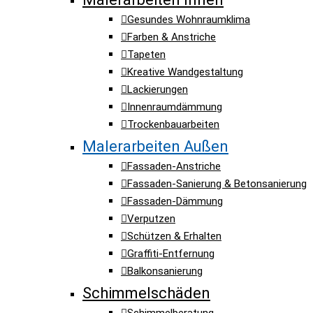
Gesundes Wohnraumklima
Farben & Anstriche
Tapeten
Kreative Wandgestaltung
Lackierungen
Innenraumdämmung
Trockenbauarbeiten
Malerarbeiten Außen
Fassaden-Anstriche
Fassaden-Sanierung & Betonsanierung
Fassaden-Dämmung
Verputzen
Schützen & Erhalten
Graffiti-Entfernung
Balkonsanierung
Schimmelschäden