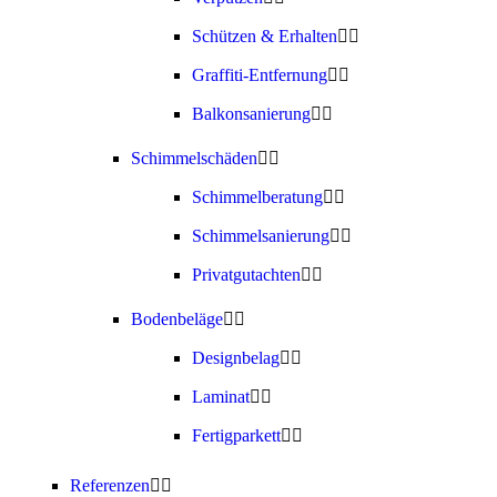
Schützen & Erhalten
Graffiti-Entfernung
Balkonsanierung
Schimmelschäden
Schimmelberatung
Schimmelsanierung
Privatgutachten
Bodenbeläge
Designbelag
Laminat
Fertigparkett
Referenzen