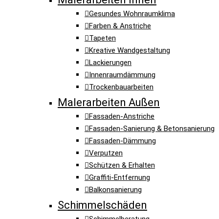
Gesundes Wohnraumklima
Farben & Anstriche
Tapeten
Kreative Wandgestaltung
Lackierungen
Innenraumdämmung
Trockenbauarbeiten
Malerarbeiten Außen
Fassaden-Anstriche
Fassaden-Sanierung & Betonsanierung
Fassaden-Dämmung
Verputzen
Schützen & Erhalten
Graffiti-Entfernung
Balkonsanierung
Schimmelschäden