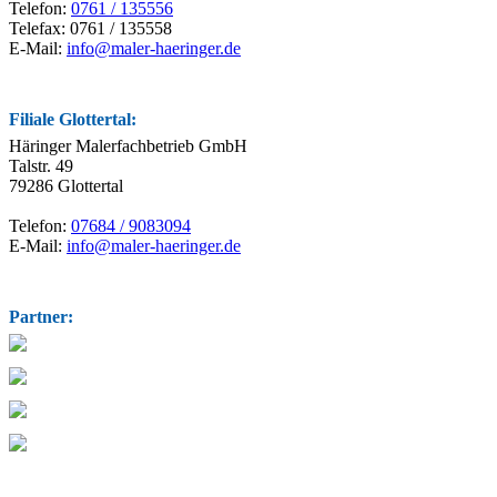
Telefon:
0761 / 135556
Telefax: 0761 / 135558
E-Mail:
info@maler-haeringer.de
Filiale Glottertal:
Häringer Malerfachbetrieb GmbH
Talstr. 49
79286 Glottertal
Telefon:
07684 / 9083094
E-Mail:
info@maler-haeringer.de
Partner: