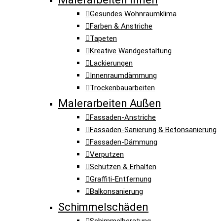
Gesundes Wohnraumklima
Farben & Anstriche
Tapeten
Kreative Wandgestaltung
Lackierungen
Innenraumdämmung
Trockenbauarbeiten
Malerarbeiten Außen
Fassaden-Anstriche
Fassaden-Sanierung & Betonsanierung
Fassaden-Dämmung
Verputzen
Schützen & Erhalten
Graffiti-Entfernung
Balkonsanierung
Schimmelschäden