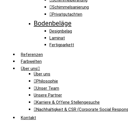
Schimmelberatung
Schimmelsanierung
Privatgutachten
Bodenbeläge
Designbelag
Laminat
Fertigparkett
Referenzen
Farbwelten
Über uns
Über uns
Philosophie
Unser Team
Unsere Partner
Karriere & Offene Stellengesuche
Nachhaltigkeit & CSR (Corporate Social Responsib
Kontakt