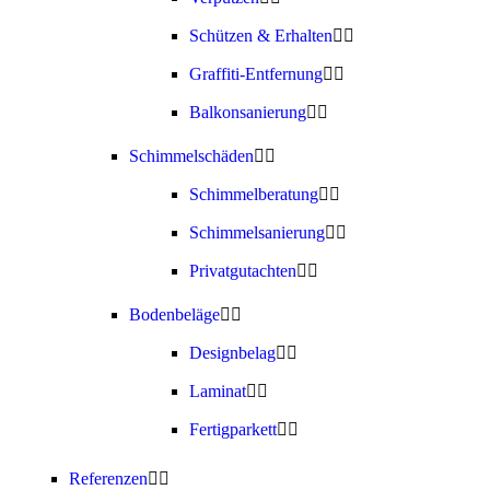
Schützen & Erhalten
Graffiti-Entfernung
Balkonsanierung
Schimmelschäden
Schimmelberatung
Schimmelsanierung
Privatgutachten
Bodenbeläge
Designbelag
Laminat
Fertigparkett
Referenzen